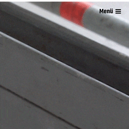
Menü
Anikẹ Joyce Sadiq