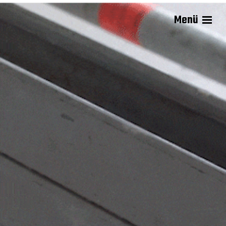
Menü
Anikẹ Joyce Sadiq